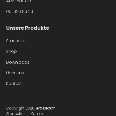
4133 Pratteln
061 826 96 26
Unsere Produkte
Startseite
Navigation
überspringen
Shop
Downloads
Über uns
Kontakt
Copyright 2026.
MOTACC®
h
Navigation
Startseite
Kontakt