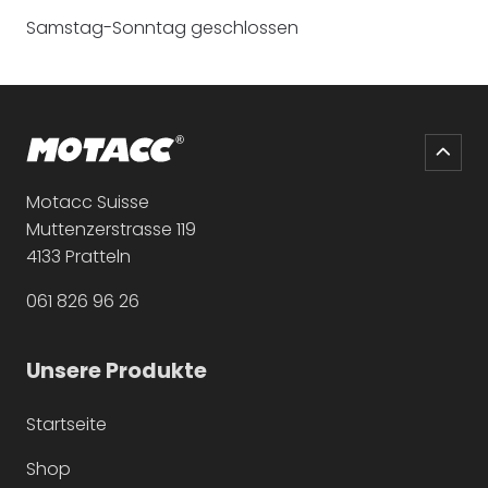
Samstag-Sonntag geschlossen
Motacc Suisse
Muttenzerstrasse 119
4133 Pratteln
061 826 96 26
Unsere Produkte
Startseite
Navigation
überspringen
Shop